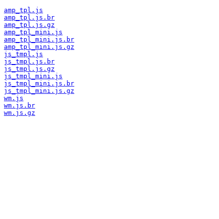
amp_tpl.js
amp_tpl.js.br
amp_tpl.js.gz
amp_tpl_mini.js
amp_tpl_mini.js.br
amp_tpl_mini.js.gz
js_tmpl.js
js_tmpl.js.br
js_tmpl.js.gz
js_tmpl_mini.js
js_tmpl_mini.js.br
js_tmpl_mini.js.gz
wm.js
wm.js.br
wm.js.gz